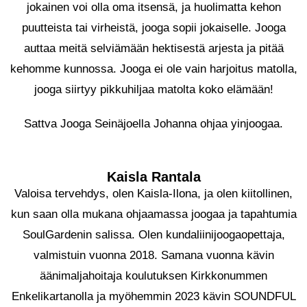
jokainen voi olla oma itsensä, ja huolimatta kehon
puutteista tai virheistä, jooga sopii jokaiselle. Jooga
auttaa meitä selviämään hektisestä arjesta ja pitää
kehomme kunnossa. Jooga ei ole vain harjoitus matolla,
jooga siirtyy pikkuhiljaa matolta koko elämään!
Sattva Jooga Seinäjoella Johanna ohjaa yinjoogaa.
Kaisla Rantala
Valoisa tervehdys, olen Kaisla-Ilona, ja olen kiitollinen,
kun saan olla mukana ohjaamassa joogaa ja tapahtumia
SoulGardenin salissa. Olen kundaliinijoogaopettaja,
valmistuin vuonna 2018. Samana vuonna kävin
äänimaljahoitaja koulutuksen Kirkkonummen
Enkelikartanolla ja myöhemmin 2023 kävin SOUNDFUL