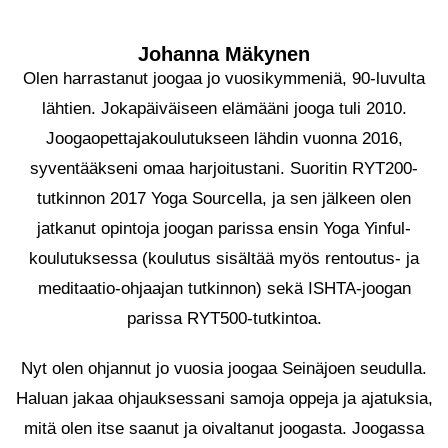
Johanna Mäkynen
Olen harrastanut joogaa jo vuosikymmeniä, 90-luvulta
lähtien. Jokapäiväiseen elämääni jooga tuli 2010.
Joogaopettajakoulutukseen lähdin vuonna 2016,
syventääkseni omaa harjoitustani. Suoritin RYT200-
tutkinnon 2017 Yoga Sourcella, ja sen jälkeen olen
jatkanut opintoja joogan parissa ensin Yoga Yinful-
koulutuksessa (koulutus sisältää myös rentoutus- ja
meditaatio-ohjaajan tutkinnon) sekä ISHTA-joogan
parissa RYT500-tutkintoa.
Nyt olen ohjannut jo vuosia joogaa Seinäjoen seudulla.
Haluan jakaa ohjauksessani samoja oppeja ja ajatuksia,
mitä olen itse saanut ja oivaltanut joogasta. Joogassa