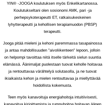
YIN® -JOOGA koulutuksen myös Enkelikartanossa.
Koulutukseltani olen sosionomi AMK, pari -ja
perhepsykoterapeutti ET, ratkaisukeskeinen
lyhytterapeutti ja kehollisen terapiamuodon (PBSP)
terapeutti.
Jooga pitää mieleni ja kehoni paremmassa tasapainossa
ja antaa mahdollisuuden ”aivoliikenteen” lepoon, jolloin
on helpompi tavoittaa niitä itselle tärkeitä sielun suuntia
elämässä. Äänimaljat puolestaan tuovat keholle hoitavaa
ja rentouttavaa värähtelyä solutasolla, ja ne tuovat
ikiaikaista kehon ja mielen rentouttavaa ja miellyttävää
hoidollista kokemusta.
Teen myös kanavoituja energiahoitoja intuitiivisesti,
kanavoitua kirjoittamista ja rumpuhoitoa hoitavan äänen