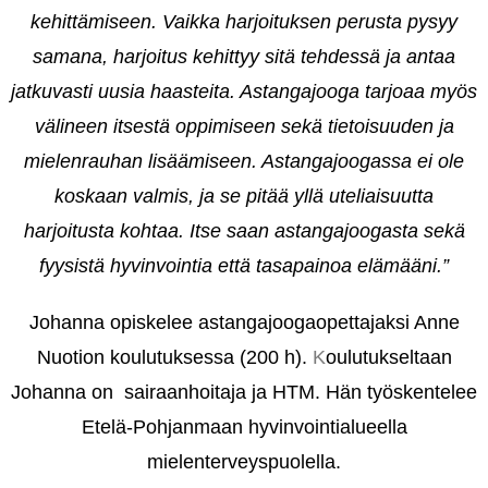
kehittämiseen. Vaikka harjoituksen perusta pysyy
samana, harjoitus kehittyy sitä tehdessä ja antaa
jatkuvasti uusia
haasteita. Astangajooga tarjoaa myös
välineen itsestä oppimiseen sekä tietoisuuden ja
mielenrauhan lisäämiseen. Astangajoogassa ei ole
koskaan valmis, ja se pitää yllä uteliaisuutta
harjoitusta kohtaa. Itse saan astangajoogasta sekä
fyysistä hyvinvointia että
tasapainoa elämääni.”
Johanna opiskelee astangajoogaopettajaksi Anne
Nuotion koulutuksessa (200 h).
K
oulutukseltaan
Johanna on sairaanhoitaja ja HTM. Hän työskentelee
Etelä-Pohjanmaan hyvinvointialueella
mielenterveyspuolella.