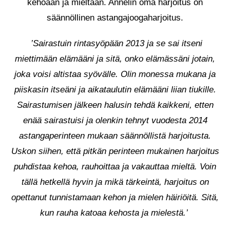
kehoaan ja mieltään. Annelin oma harjoitus on
säännöllinen astangajoogaharjoitus.
’Sairastuin rintasyöpään 2013 ja se sai itseni
miettimään elämääni ja sitä, onko elämässäni jotain,
joka voisi altistaa syövälle. Olin monessa mukana ja
piiskasin itseäni ja
aikataulutin elämääni liian tiukille.
Sairastumisen jälkeen halusin tehdä
kaikkeni, etten
enää sairas
tuisi ja olenkin tehnyt vuodesta 2014
astangaperinteen mukaan säännöllistä harjoitusta.
Uskon siihen, että pitkän perinteen mukainen harjoitus
puhdistaa kehoa, rauhoittaa ja vakauttaa mieltä. Voin
tällä hetkellä hyvin ja mikä tärkeintä, harjoitus on
opettanut tunnistamaan kehon ja mielen häiriöitä. Sitä,
kun rauha katoaa kehosta ja mielestä.’