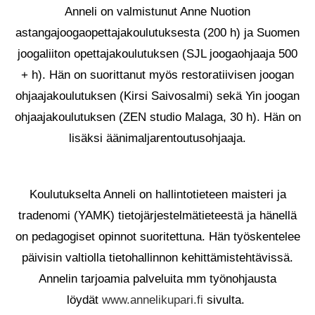
Anneli on valmistunut Anne Nuotion
astangajoogaopettajakoulutuksesta (200 h) ja Suomen
joogaliiton opettajakoulutuksen (SJL joogaohjaaja 500
+ h). Hän on suorittanut myös restoratiivisen joogan
ohjaajakoulutuksen (Kirsi Saivosalmi) sekä Yin joogan
ohjaajakoulutuksen (ZEN studio Malaga, 30 h). Hän on
lisäksi äänimaljarentoutusohjaaja.
Koulutukselta Anneli on hallintotieteen maisteri ja
tradenomi (YAMK) tietojärjestelmätieteestä ja hänellä
on pedagogiset opinnot suoritettuna. Hän työskentelee
päivisin valtiolla tietohallinnon kehittämistehtävissä.
Annelin tarjoamia palveluita mm työnohjausta
löydät
www.annelikupari.fi
sivulta.