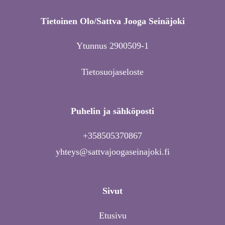
Tietoinen Olo/Sattva Jooga Seinäjoki
Ytunnus 2900509-1
Tietosuojaseloste
Puhelin ja sähköposti
+358505370867
yhteys@sattvajoogaseinajoki.fi
Sivut
Etusivu