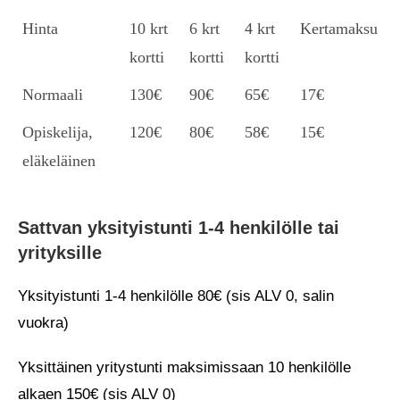
Hinta
10 krt
6 krt
4 krt
Kertamaksu
kortti
kortti
kortti
Normaali
130€
90€
65€
17€
Opiskelija,
120€
80€
58€
15€
eläkeläinen
Sattvan yksityistunti 1-4 henkilölle tai
yrityksille
Yksityistunti 1-4 henkilölle 80€ (sis ALV 0, salin
vuokra)
Yksittäinen yritystunti maksimissaan 10 henkilölle
alkaen 150€ (sis ALV 0)