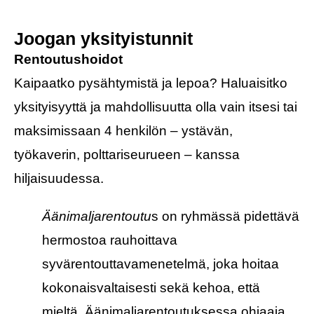
Joogan yksityistunnit
Rentoutushoidot
Kaipaatko pysähtymistä ja lepoa? Haluaisitko
yksityisyyttä ja mahdollisuutta olla vain itsesi tai
maksimissaan 4 henkilön – ystävän,
työkaverin, polttariseurueen – kanssa
hiljaisuudessa.
Äänimaljarentoutu
s on ryhmässä pidettävä
hermostoa rauhoittava
syvärentouttavamenetelmä, joka hoitaa
kokonaisvaltaisesti sekä kehoa, että
mieltä. Äänimaljarentoutuksessa ohjaaja