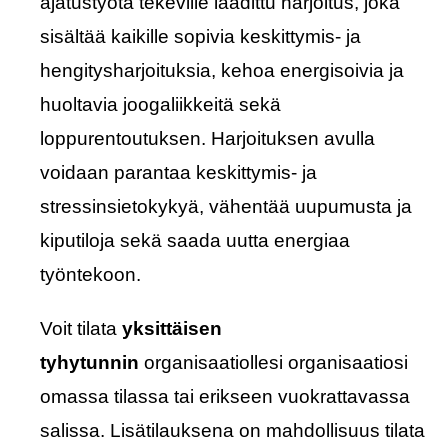
ajatustyötä tekeville laadittu harjoitus, joka
sisältää kaikille sopivia keskittymis- ja
hengitysharjoituksia, kehoa energisoivia ja
huoltavia joogaliikkeitä sekä
loppurentoutuksen. Harjoituksen avulla
voidaan parantaa keskittymis- ja
stressinsietokykyä, vähentää uupumusta ja
kiputiloja sekä saada uutta energiaa
työntekoon.
Voit tilata
yksittäisen
tyhytunnin
organisaatiollesi organisaatiosi
omassa tilassa tai erikseen vuokrattavassa
salissa. Lisätilauksena on mahdollisuus tilata