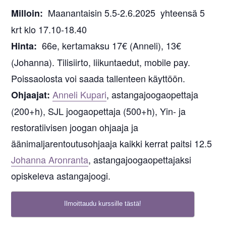
Maanantaisin 5.5-2.6.2025 yhteensä 5
Milloin:
krt klo 17.10-18.40
66e, kertamaksu 17€ (Anneli), 13€
Hinta:
(Johanna). Tilisiirto, liikuntaedut, mobile pay.
Poissaolosta voi saada tallenteen käyttöön.
Anneli Kupari
, astangajoogaopettaja
Ohjaajat:
(200+h), SJL joogaopettaja (500+h), Yin- ja
restoratiivisen joogan ohjaaja ja
äänimaljarentoutusohjaaja kaikki kerrat paitsi 12.5
Johanna Aronranta
, astangajoogaopettajaksi
opiskeleva astangajoogi.
Ilmoittaudu kurssille tästä!