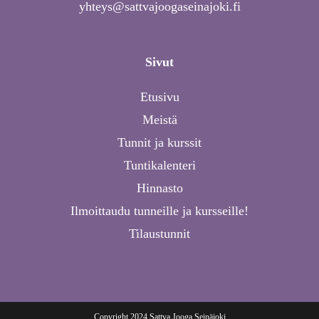
yhteys@sattvajoogaseinajoki.fi
Sivut
Etusivu
Meistä
Tunnit ja kurssit
Tuntikalenteri
Hinnasto
Ilmoittaudu tunneille ja kursseille!
Tilaustunnit
Copyright 2024 Sattva Jooga Seinäjoki