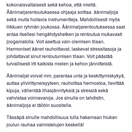
kokonaisvaltaisesti sekä kehoa, että mieltä.
Äänimaljarentoutuksessa ohjaaja soittaa äänimaljoja
sekä muita hoitavia instrumentteja. Mahdollisesti myös
liikkuen ryhmän joukossa. Äänimaljarentoutuksessa saat
antaa itsellesi hengähdyshetken ja rentoutua mukavasti
joogamatolla. Voit asettua vain olemisen tilaan.
Harmoniset äänet rauhoittavat, laskevat stressitasoja ja
johdattavat sinut rentoutumisen tilaan. Voit päästää
turvallisesti irti kaikista mielen ja kehon jännitteistä.
Äänimaljat voivat mm. parantaa unta ja keskittymiskykyä,
auttaa ylivirittyneisyyteen, rauhoittaa hermostoa, lievittää
kipuja, vähentää lihasjännityksiä ja stressiä sekä
vahvistaa voimavaroja. Jos sinulla on tahdistin,
äänimaljoja ei tällöin suositella.
Tässäpä sinulle mahdollisuus tulla hakemaan hiukan
joulun rauhaa valmistelujen keskellä!