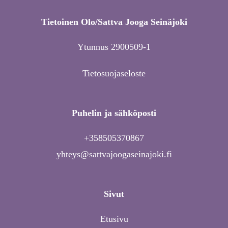
Tietoinen Olo/Sattva Jooga Seinäjoki
Ytunnus 2900509-1
Tietosuojaseloste
Puhelin ja sähköposti
+358505370867
yhteys@sattvajoogaseinajoki.fi
Sivut
Etusivu