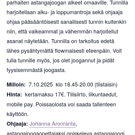
parhaiten astangajoogan alkeet omaaville. Tunnilla
harjoitellaan alku- ja loppumantroja sekä ohjaaja
ohjaa pääsääntöisesti sanallisesti tunnin kuitenkin
niin, että vaikeammat ja vähemmän harjoitellut
asanat näytetään. Tunnilla on tarkoitus edetä
lähes pysähtymättä flowmaisesti eteenpäin. Voit
tulla tunnille myös, jos olet joogannut ja pidät
fyysisemmästä joogasta.
7.10.2025 klo 18.45-20.00 (tiistaisin)
Milloin:
kertamaksu 17€. Tilisiirto, liikuntaedut,
Hinta:
mobile pay. Poissaolosta voi saada tallenteen
käyttöön.
Johanna Aronranta
,
Ohjaaja:
astangajoogaopettajaksi opiskeleva astangajoogi.