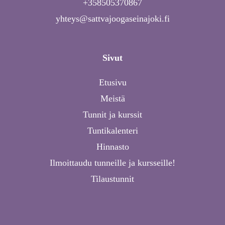
+358505370867
yhteys@sattvajoogaseinajoki.fi
Sivut
Etusivu
Meistä
Tunnit ja kurssit
Tuntikalenteri
Hinnasto
Ilmoittaudu tunneille ja kursseille!
Tilaustunnit