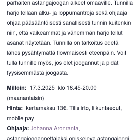
parhaiten astangajoogan alkeet omaaville. Tunnilla
harjoitellaan alku- ja loppumantroja sekä ohjaaja
ohjaa pääsääntöisesti sanallisesti tunnin kuitenkin
niin, että vaikeammat ja vähemmän harjoitellut
asanat näytetään. Tunnilla on tarkoitus edetä
lähes pysähtymättä flowmaisesti eteenpäin. Voit
tulla tunnille myös, jos olet joogannut ja pidät
fyysisemmästä joogasta.
17.3.2025 klo 18.45-20.00
Milloin:
(maanantaisin)
kertamaksu 13€. Tilisiirto, liikuntaedut,
Hinta:
mobile pay
Johanna Aronranta
,
Ohjaaja:
astangajoogaopettajaksi opiskeleva astangajoogi.