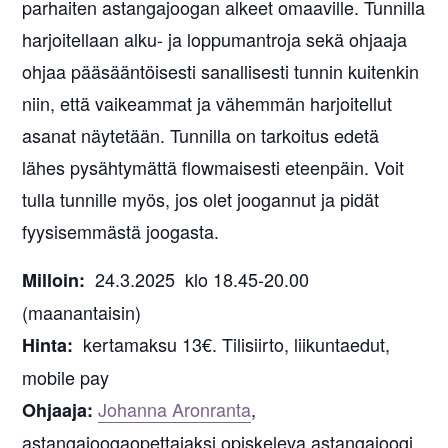
parhaiten astangajoogan alkeet omaaville. Tunnilla
harjoitellaan alku- ja loppumantroja sekä ohjaaja
ohjaa pääsääntöisesti sanallisesti tunnin kuitenkin
niin, että vaikeammat ja vähemmän harjoitellut
asanat näytetään. Tunnilla on tarkoitus edetä
lähes pysähtymättä flowmaisesti eteenpäin. Voit
tulla tunnille myös, jos olet joogannut ja pidät
fyysisemmästä joogasta.
24.3.2025 klo 18.45-20.00
Milloin:
(maanantaisin)
kertamaksu 13€. Tilisiirto, liikuntaedut,
Hinta:
mobile pay
Johanna Aronranta
,
Ohjaaja:
astangajoogaopettajaksi opiskeleva astangajoogi.