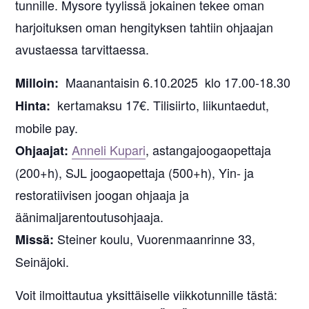
tunnille. Mysore tyylissä jokainen tekee oman
harjoituksen oman hengityksen tahtiin ohjaajan
avustaessa tarvittaessa.
Maanantaisin 6.10.2025 klo 17.00-18.30
Milloin:
kertamaksu 17€. Tilisiirto, liikuntaedut,
Hinta:
mobile pay.
Anneli Kupari
, astangajoogaopettaja
Ohjaajat:
(200+h), SJL joogaopettaja (500+h), Yin- ja
restoratiivisen joogan ohjaaja ja
äänimaljarentoutusohjaaja.
Steiner koulu, Vuorenmaanrinne 33,
Missä:
Seinäjoki.
Voit ilmoittautua yksittäiselle viikkotunnille tästä: