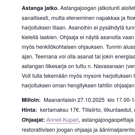
Astangajoogan jatkotunti aloite
Astanga jatko.
sanallisesti, mutta eteneminen napakkaa ja flow
harjoituksen tilaan. Asanoihin ei pysähdytä tunn
kielellä laskien. Ohjaaja ei näytä asanoita vaa
myös henkilökohtaisen ohjauksen. Tunnin alussa 
ajan. Teemana voi olla asanat tai jokin energiaan
astangan liikesarja on tuttu n. Navasanaan (ve
Voit tulla tekemään myös mysore harjoituksen t
harjoituksen oman hengityksen tahtiin ohjaajan
Maanantaisin 27.10.2025 klo 17.00-1
Milloin:
kertamaksu 17€. Tilisiirto, liikuntaedut,
Hinta:
Anneli Kupari
, astangajoogaopettaja 
Ohjaajat:
restoratiivisen joogan ohjaaja ja äänimaljarent