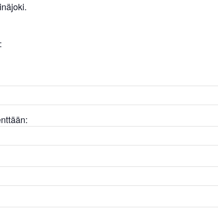
näjoki.
:
enttään: