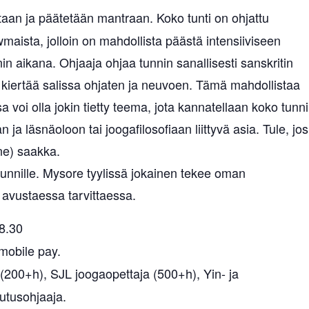
taan ja päätetään mantraan. Koko tunti on ohjattu
maista, jolloin on mahdollista päästä intensiiviseen
in aikana. Ohjaaja ohjaa tunnin sanallisesti sanskritin
n kiertää salissa ohjaten ja neuvoen. Tämä mahdollistaa
voi olla jokin tietty teema, jota kannatellaan koko tunn
 ja läsnäoloon tai joogafilosofiaan liittyvä asia. Tule, jos
ne) saakka.
unnille. Mysore tyylissä jokainen tekee oman
 avustaessa tarvittaessa.
8.30
 mobile pay.
(200+h), SJL joogaopettaja (500+h), Yin- ja
outusohjaaja.