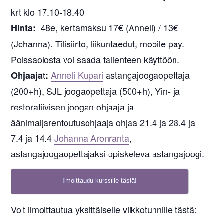
krt klo 17.10-18.40
48e, kertamaksu 17€ (Anneli) / 13€
Hinta:
(Johanna). Tilisiirto, liikuntaedut, mobile pay.
Poissaolosta voi saada tallenteen käyttöön.
Anneli Kupari
astangajoogaopettaja
Ohjaajat:
(200+h), SJL joogaopettaja (500+h), Yin- ja
restoratiivisen joogan ohjaaja ja
äänimaljarentoutusohjaaja ohjaa 21.4 ja 28.4 ja
7.4 ja 14.4
Johanna Aronranta
,
astangajoogaopettajaksi opiskeleva astangajoogi.
Ilmoittaudu kurssille tästä!
Voit ilmoittautua yksittäiselle viikkotunnille tästä: