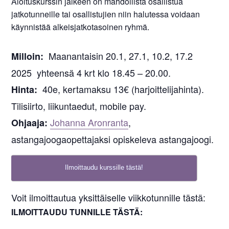
Aloituskurssin jälkeen on mahdollista osallistua
jatkotunneille tai osallistujien niin halutessa voidaan
käynnistää alkeisjatkotasoinen ryhmä.
Maanantaisin 20.1, 27.1, 10.2, 17.2
Milloin:
2025 yhteensä 4 krt klo 18.45 – 20.00.
40e, kertamaksu 13€ (harjoittelijahinta).
Hinta:
Tilisiirto, liikuntaedut, mobile pay.
Johanna Aronranta
,
Ohjaaja:
astangajoogaopettajaksi opiskeleva astangajoogi.
Ilmoittaudu kurssille tästä!
Voit ilmoittautua yksittäiselle viikkotunnille tästä:
ILMOITTAUDU TUNNILLE TÄSTÄ: