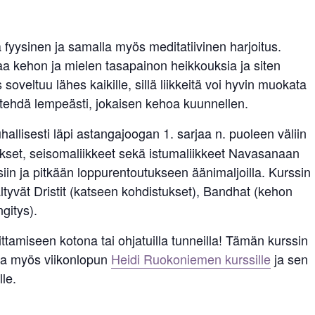
ä fyysinen ja samalla myös meditatiivinen harjoitus.
staa kehon ja mielen tasapainon heikkouksia ja siten
soveltuu lähes kaikille, sillä liikkeitä voi hyvin muokata
us tehdä lempeästi, jokaisen kehoa kuunnellen.
allisesti läpi astangajoogan 1. sarjaa n. puoleen väliin
ykset, seisomaliikkeet sekä istumaliikkeet Navasanaan
siin ja pitkään loppurentoutukseen äänimaljoilla. Kurssin
yvät Dristit (katseen kohdistukset), Bandhat (kehon
gitys).
ttamiseen kotona tai ohjatuilla tunneilla! Tämän kurssin
tua myös viikonlopun
Heidi Ruokoniemen kurssille
ja sen
lle.