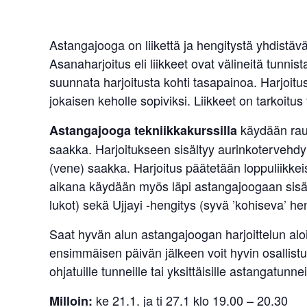
Astangajooga on liikettä ja hengitystä yhdistäv
Asanaharjoitus eli liikkeet ovat välineitä tunni
suunnata harjoitusta kohti tasapainoa. Harjoitus 
jokaisen keholle sopiviksi. Liikkeet on tarkoit
käydään rauh
Astangajooga tekniikkakurssilla
saakka. Harjoitukseen sisältyy aurinkotervehd
(vene) saakka. Harjoitus päätetään loppuliikkei
aikana käydään myös läpi astangajoogaan sisält
lukot) sekä Ujjayi -hengitys (syvä ’kohiseva’ hen
Saat hyvän alun astangajoogan harjoittelun aloi
ensimmäisen päivän jälkeen voit hyvin osallis
ohjatuille tunneille tai yksittäisille astangatunnei
ke 21.1. ja ti 27.1 klo 19.00 – 20.30
Milloin: