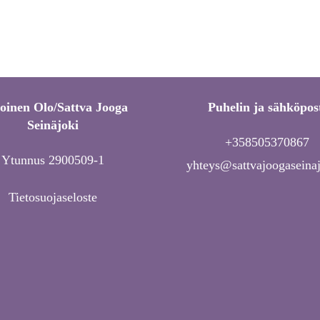
toinen Olo/Sattva Jooga
Puhelin ja sähköpos
Seinäjoki
+358505370867
Ytunnus 2900509-1
yhteys@sattvajoogaseinaj
Tietosuojaseloste