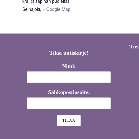
krs. (sisäpihan puolelta)
Seinäjoki
,
+ Google Map
Tie
Tilaa uutiskirje!
Nimi:
Sähköpostiosoite: