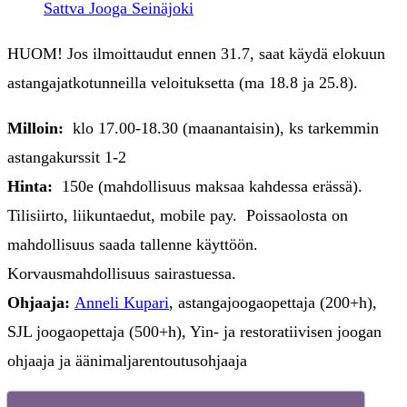
Sattva Jooga Seinäjoki
HUOM! Jos ilmoittaudut ennen 31.7, saat käydä elokuun
astangajatkotunneilla veloituksetta (ma 18.8 ja 25.8).
Milloin:
klo 17.00-18.30 (maanantaisin), ks tarkemmin
astangakurssit 1-2
Hinta:
150e (mahdollisuus maksaa kahdessa erässä).
Tilisiirto, liikuntaedut, mobile pay. Poissaolosta on
mahdollisuus saada tallenne käyttöön.
Korvausmahdollisuus sairastuessa.
Ohjaaja:
Anneli Kupari
, astangajoogaopettaja (200+h),
SJL joogaopettaja (500+h), Yin- ja restoratiivisen joogan
ohjaaja ja äänimaljarentoutusohjaaja