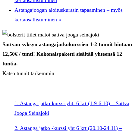
kertaosallistuminen
Astangajoogan aloituskurssin tapaaminen – myös
kertaosallistuminen
»
Sattvan syksyn astangajatkokurssien 1-2 tunnit hintaan
12,50€ / tunti! Kokonaispaketti sisältää yhteensä 12
tuntia.
Katso tunnit tarkemmin
1. Astanga jatko-kurssi yht. 6 krt (1.9-6.10) – Sattva
Jooga Seinäjoki
2. Astanga jatko -kurssi yht 6 krt (20.10-24.11) –