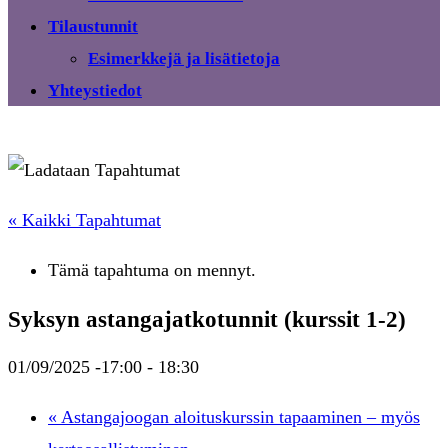
Tilaustunnit
Esimerkkejä ja lisätietoja
Yhteystiedot
« Kaikki Tapahtumat
Tämä tapahtuma on mennyt.
Syksyn astangajatkotunnit (kurssit 1-2)
01/09/2025 -17:00
-
18:30
«
Astangajoogan aloituskurssin tapaaminen – myös