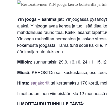
Yinjoogassa pysähdyt
Yin jooga + äänimaljat:
ajaksi. Yinjooga avaa kehoa ja tuo lisää tila
mahdollisuus rauhoittua. Kaikki asanat tapahtuv
Yinjooga rauhoittaa hermostoa ja laskee stressi
kokemusta joogasta. Tämä tunti sopii kaikille. 
äänimaljarentoutukseen.
sunnuntaisin 29.9, 13.10, 24.11, 15.12
Milloin:
KEHOSTOn sali keskustassa, osoittees
Missä:
sarjakortit
tai kertamaksu 17€ kortti, mo
Hinta:
Ilmoittautuminen viimeistään klo 12 mennessä s
ILMOITTAUDU TUNNILLE TÄSTÄ: