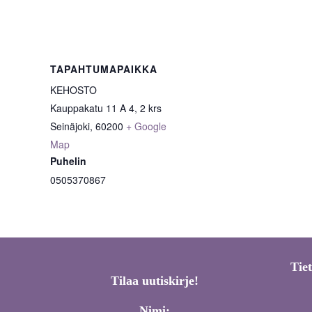
TAPAHTUMAPAIKKA
KEHOSTO
Kauppakatu 11 A 4, 2 krs
Seinäjoki
,
60200
+ Google
Map
Puhelin
0505370867
Tie
Tilaa uutiskirje!
Nimi: