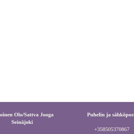
toinen Olo/Sattva Jooga
Puhelin ja sähköpos
Seinäjoki
+358505370867