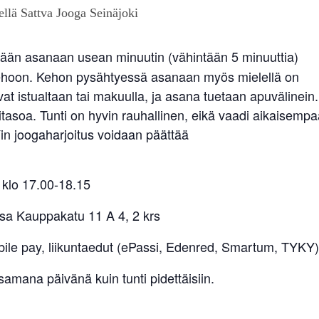
ään asanaan usean minuutin (vähintään 5 minuuttia)
a kehoon. Kehon pysähtyessä asanaan myös mielellä on
at istualtaan tai makuulla, ja asana tuetaan apuvälinein.
tasoa. Tunti on hyvin rauhallinen, eikä vaadi aikaisempa
Yin joogaharjoitus voidaan päättää
 klo 17.00-18.15
sa Kauppakatu 11 A 4, 2 krs
bile pay, liikuntaedut (ePassi, Edenred, Smartum, TYKY)
amana päivänä kuin tunti pidettäisiin.