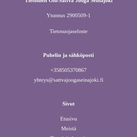
Tietoinen Olo/Sattva Jooga Seinäjoki
Ytunnus 2900509-1
Tietosuojaseloste
Puhelin ja sähköposti
+358505370867
yhteys@sattvajoogaseinajoki.fi
Sivut
Etusivu
Meistä