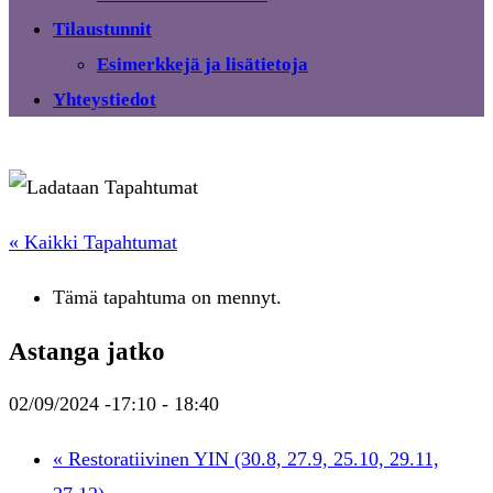
Tilaustunnit
Esimerkkejä ja lisätietoja
Yhteystiedot
« Kaikki Tapahtumat
Tämä tapahtuma on mennyt.
Astanga jatko
02/09/2024 -17:10
-
18:40
«
Restoratiivinen YIN (30.8, 27.9, 25.10, 29.11,