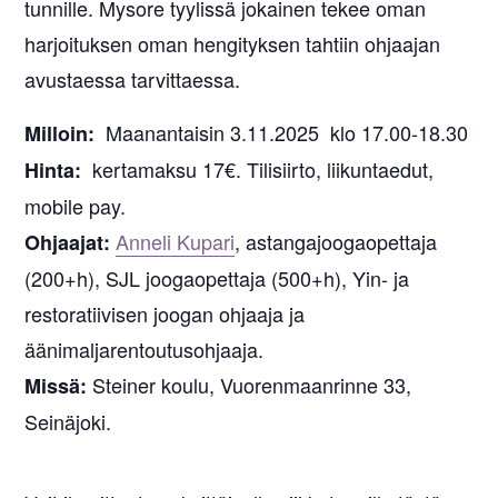
tunnille. Mysore tyylissä jokainen tekee oman
harjoituksen oman hengityksen tahtiin ohjaajan
avustaessa tarvittaessa.
Maanantaisin 3.11.2025 klo 17.00-18.30
Milloin:
kertamaksu 17€. Tilisiirto, liikuntaedut,
Hinta:
mobile pay.
Anneli Kupari
, astangajoogaopettaja
Ohjaajat:
(200+h), SJL joogaopettaja (500+h), Yin- ja
restoratiivisen joogan ohjaaja ja
äänimaljarentoutusohjaaja.
Steiner koulu, Vuorenmaanrinne 33,
Missä:
Seinäjoki.