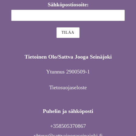
Sähköpostiosoite:
Tietoinen Olo/Sattva Jooga Seinäjoki
Ytunnus 2900509-1
Tietosuojaseloste
Puhelin ja sähköposti
+358505370867
yhteys@sattvajoogaseinajoki.fi