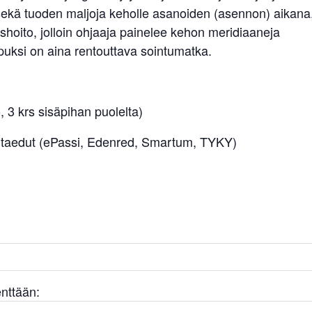
 sekä tuoden maljoja keholle asanoiden (asennon) aikana
hoito, jolloin ohjaaja painelee kehon meridiaaneja
opuksi on aina rentouttava sointumatka.
, 3 krs sisäpihan puolelta)
kuntaedut (ePassi, Edenred, Smartum, TYKY)
enttään: