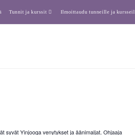
ä
Tunnit ja kurssit
Ilmoittaudu tunneille ja kursseil
ät syvät Yinjooga venytykset ja äänimaljat. Ohjaaja