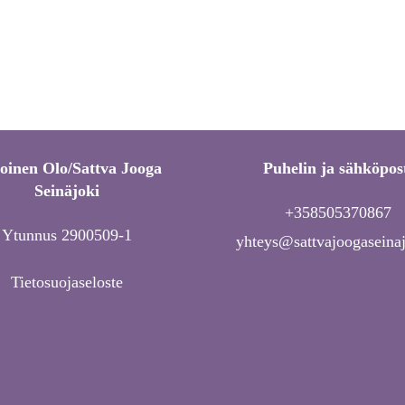
toinen Olo/Sattva Jooga
Puhelin ja sähköpos
Seinäjoki
+358505370867
Ytunnus 2900509-1
yhteys@sattvajoogaseinaj
Tietosuojaseloste