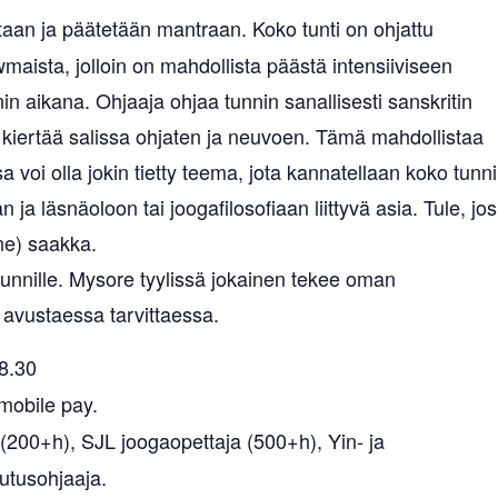
taan ja päätetään mantraan. Koko tunti on ohjattu
maista, jolloin on mahdollista päästä intensiiviseen
in aikana. Ohjaaja ohjaa tunnin sanallisesti sanskritin
n kiertää salissa ohjaten ja neuvoen. Tämä mahdollistaa
voi olla jokin tietty teema, jota kannatellaan koko tunn
 ja läsnäoloon tai joogafilosofiaan liittyvä asia. Tule, jos
ne) saakka.
unnille. Mysore tyylissä jokainen tekee oman
 avustaessa tarvittaessa.
8.30
 mobile pay.
(200+h), SJL joogaopettaja (500+h), Yin- ja
outusohjaaja.