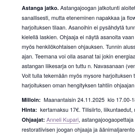
Astangajoogan jatkotunti aloite
Astanga jatko.
sanallisesti, mutta eteneminen napakkaa ja flow
harjoituksen tilaan. Asanoihin ei pysähdytä tunn
kielellä laskien. Ohjaaja ei näytä asanoita vaa
myös henkilökohtaisen ohjauksen. Tunnin alussa 
ajan. Teemana voi olla asanat tai jokin energiaan
astangan liikesarja on tuttu n. Navasanaan (ve
Voit tulla tekemään myös mysore harjoituksen t
harjoituksen oman hengityksen tahtiin ohjaajan
Maanantaisin 24.11.2025 klo 17.00-1
Milloin:
kertamaksu 17€. Tilisiirto, liikuntaedut,
Hinta:
Anneli Kupari
, astangajoogaopettaja 
Ohjaajat:
restoratiivisen joogan ohjaaja ja äänimaljarent