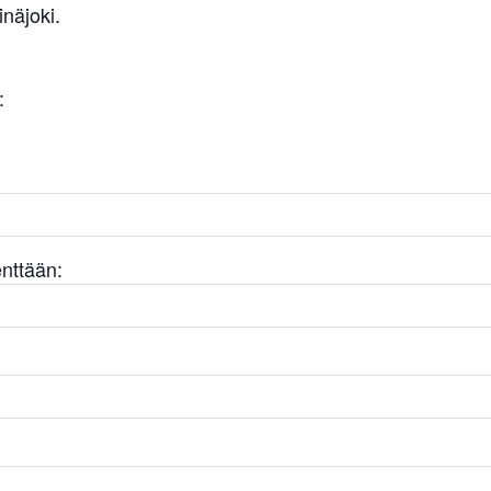
näjoki.
:
enttään: