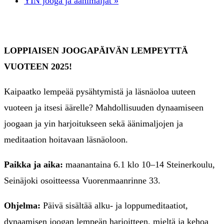
YIN jooga ja äänimaljat
»
LOPPIAISEN JOOGAPÄIVÄN LEMPEYTTÄ
VUOTEEN 2025!
Kaipaatko lempeää pysähtymistä ja läsnäoloa uuteen
vuoteen ja itsesi äärelle? Mahdollisuuden dynaamiseen
joogaan ja yin harjoitukseen sekä äänimaljojen ja
meditaation hoitavaan läsnäoloon.
Paikka ja aika:
maanantaina 6.1 klo 10–14 Steinerkoulu,
Seinäjoki osoitteessa Vuorenmaanrinne 33.
Ohjelma:
Päivä sisältää alku- ja loppumeditaatiot,
dynaamisen joogan lempeän harjoitteen, mieltä ja kehoa