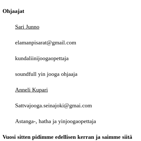
Ohjaajat
Sari Junno
elamanpisarat@gmail.com
kundaliinijoogaopettaja
soundfull yin jooga ohjaaja
Anneli Kupari
Sattvajooga.seinajoki@gmai.com
Astanga-, hatha ja yinjoogaopettaja
Vuosi sitten pidimme edellisen kerran ja saimme siitä