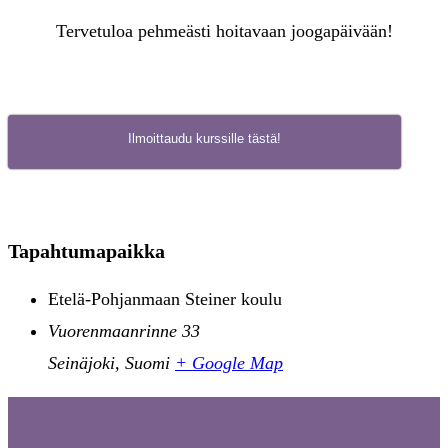
Tervetuloa pehmeästi hoitavaan joogapäivään!
Ilmoittaudu kurssille tästä!
Tapahtumapaikka
Etelä-Pohjanmaan Steiner koulu
Vuorenmaanrinne 33
Seinäjoki
,
Suomi
+ Google Map