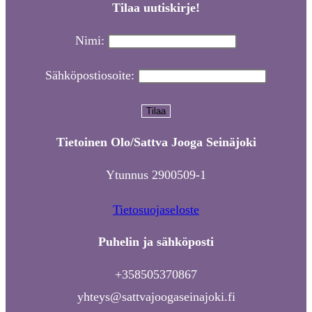
Tilaa uutiskirje!
Nimi:
Sähköpostiosoite:
Tietoinen Olo/Sattva Jooga Seinäjoki
Ytunnus 2900509-1
Tietosuojaseloste
Puhelin ja sähköposti
+358505370867
yhteys@sattvajoogaseinajoki.fi