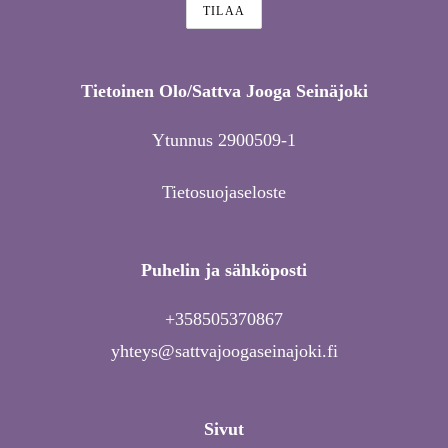
Tietoinen Olo/Sattva Jooga Seinäjoki
Ytunnus 2900509-1
Tietosuojaseloste
Puhelin ja sähköposti
+358505370867
yhteys@sattvajoogaseinajoki.fi
Sivut