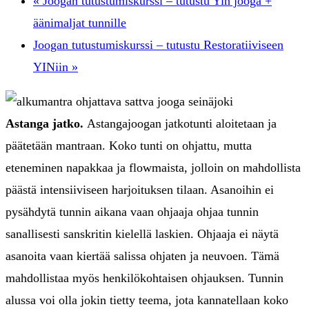
«
Joogan tutustumiskurssi – tutustu Yin jooga +
äänimaljat tunnille
Joogan tutustumiskurssi – tutustu Restoratiiviseen
YINiin
»
Astanga jatko.
Astangajoogan jatkotunti aloitetaan ja
päätetään mantraan. Koko tunti on ohjattu, mutta
eteneminen napakkaa ja flowmaista, jolloin on mahdollista
päästä intensiiviseen harjoituksen tilaan. Asanoihin ei
pysähdytä tunnin aikana vaan ohjaaja ohjaa tunnin
sanallisesti sanskritin kielellä laskien. Ohjaaja ei näytä
asanoita vaan kiertää salissa ohjaten ja neuvoen. Tämä
mahdollistaa myös henkilökohtaisen ohjauksen. Tunnin
alussa voi olla jokin tietty teema, jota kannatellaan koko