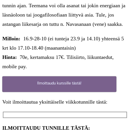
tunnin ajan. Teemana voi olla asanat tai jokin energiaan ja
läsnäoloon tai joogafilosofiaan liittyvä asia. Tule, jos
astangan liikesarja on tuttu n. Navasanaan (vene) saakka.
Milloin:
16.9-28-10 (ei tunteja 23.9 ja 14.10) yhteensä 5
krt klo 17.10-18.40 (maanantaisin)
Hinta:
70e, kertamaksu 17€. Tilisiirto, liikuntaedut,
mobile pay.
Ilmoittaudu kurssille tästä!
Voit ilmoittautua yksittäiselle viikkotunnille tästä:
ILMOITTAUDU TUNNILLE TÄSTÄ: