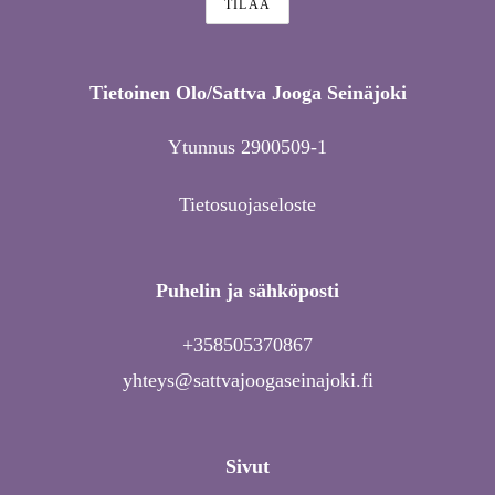
Tietoinen Olo/Sattva Jooga Seinäjoki
Ytunnus 2900509-1
Tietosuojaseloste
Puhelin ja sähköposti
+358505370867
yhteys@sattvajoogaseinajoki.fi
Sivut